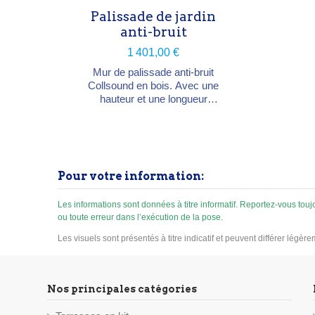
Palissade de jardin
anti-bruit
1 401,00 €
Mur de palissade anti-bruit
Collsound en bois. Avec une
hauteur et une longueur
adaptées, il atteint une réduction
de bruit de l'ordre de 8 dB(A),
soit un son perçu divisé par
deux. L'efficacité augmente
quand le mur est proche de la
Pour votre information:
source du bruit. Essence : Sapin
Rouge du Nord autoclave vert
C4 Performance : réduction ≈ 8
Les informations sont données à titre informatif. Reportez-vous to
ou toute erreur dans l’exécution de la pose.
dB(A) Épaisseur : 120 mm...
Les visuels sont présentés à titre indicatif et peuvent différer légèr
Nos principales catégories