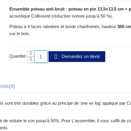
Ensemble poteau anti-bruit : poteau en pin 13,5×13,5 cm + p
acoustique Collsound (réduction sonore jusqu'à 50 %).
Poteau à 4 faces rabotées et bords chanfreinés, hauteur
360 c
sur le bois.
Quantité:
Demandez un devis
ents
(0)
sont très durables grâce au principe de 'one ex log' appliqué par Co
 de réduire le son jusqu'à 50%. Pour L'assembler, il vous suffit de c
ants.