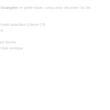
s losangées
en partie haute, conçu pour sécuriser l'accès
traité autoclave (classe C4)
nt)
on fournis
n bois exotique