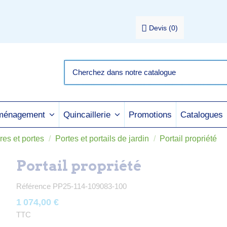
Devis
(
0
)
Promotions
Catalogues
aménagement
Quincaillerie
res et portes
Portes et portails de jardin
Portail propriété
Portail propriété
Référence
PP25-114-109083-100
1 074,00 €
TTC