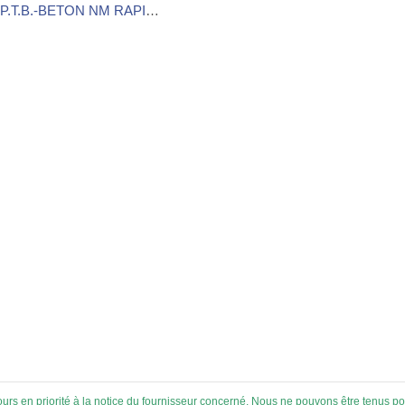
 P.T.B.-BETON NM RAPID
un béton préparé sec et prét
emploi qui a pour principale
ctéristique de pouvoir être
vaillé en le versant dans de
eau sans mélanger. P.T.B.-
BETON NM RAPID est
stitué de ciment, de sables
artzeux sélectionnés, de
vier et d’additifsde haute...
ujours en priorité à la notice du fournisseur concerné. Nous ne pouvons être tenus