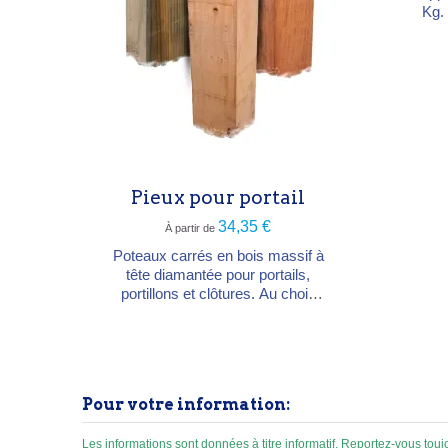
Kg.
est 
à l’
cara
tra
l’
con
qu
gra
Pieux pour portail
34,35 €
À partir de
Poteaux carrés en bois massif à
tête diamantée pour portails,
portillons et clôtures. Au choix
en chêne européen, sapin rouge
du Nord autoclave (classe 4) ou
bois exotique. Sections 12, 15 et
17 cm, hauteurs de 180 à 300
cm.
Pour votre information:
Les informations sont données à titre informatif. Reportez-vous to