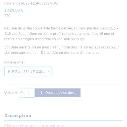
Référence
AB25-111-P068897-GG
1 420,00 €
TTC
Pavillon de jardin couvert de forme carrée
, soutenu par des
pieux 11,5 x
11,5 cm
. Sous-toiture en bois à
profil rainuré et languetté de 16 mm
et
toiture en shingles
disponible en vert, noir ou rouge.
Structure ouverte idéale pour créer un coin détente, un espace repas ou un
abri ombragé au jardin.
Disponible en plusieurs dimensions.
Dimensions
Quantité:
Demandez un devis
Description
Fiche technique - informations