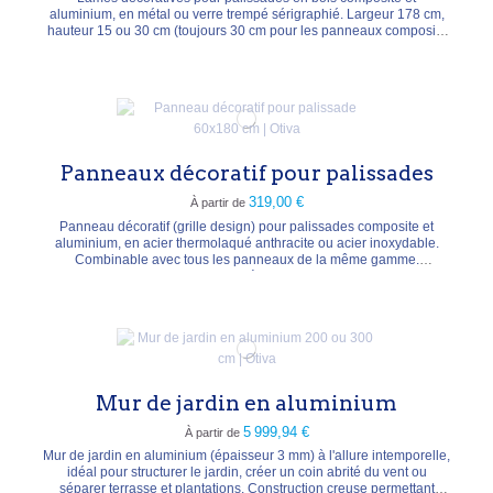
aluminium, en métal ou verre trempé sérigraphié. Largeur 178 cm,
hauteur 15 ou 30 cm (toujours 30 cm pour les panneaux composite
XL). 10 modèles : Bubble, Decor (verre laiteux), Delta, Gamma,
Linea, Omega, Pulsation, Quattro, Theta, Trigon. Adaptateur en
aluminium anodisé fourni pour l'intégration...
Panneaux décoratif pour palissades
319,00 €
À partir de
Panneau décoratif (grille design) pour palissades composite et
aluminium, en acier thermolaqué anthracite ou acier inoxydable.
Combinable avec tous les panneaux de la même gamme.
Dimensions : 60 × 180 cm. Modèles Gamma, Linea, Pulsation,
Trigon, Flow. Livré avec profilé de fixation pour poteaux (non
compatible avec les poteaux d'angle).
Mur de jardin en aluminium
5 999,94 €
À partir de
Mur de jardin en aluminium (épaisseur 3 mm) à l'allure intemporelle,
idéal pour structurer le jardin, créer un coin abrité du vent ou
séparer terrasse et plantations. Construction creuse permettant