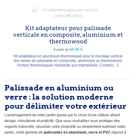
blanc. Fixation au sol à...
Kit adaptateur pour palissade
verticale en composite, aluminium et
thermowood
64,90 €
À partir de
Kit adaptateur en aluminium thermolaqué pour le montage vertical
des lames de palissade en composite, aluminium ou thermowood.
Finition thermolaquée résistante aux intempéries. Contenu : 2
profilés (haut et bas) de 40 × 60 mm, longueur 176 cm et 4
connecteurs en T. Coloris anthracite (± RAL 7015), argenté (± RAL
7042) ou blanc. Compatible avec les...
Palissade en aluminium ou
verre : la solution moderne
pour délimiter votre extérieur
L'aménagement de votre jardin passe par le choix d'une clôture alliant
design, robustesse et praticité. Que vous souhaitiez vous protéger des
regards indiscrets, sécuriser votre propriété ou simplement sublimer votre
jardin, notre gamme de
palissades en aluminium, verre et PVC
répond à