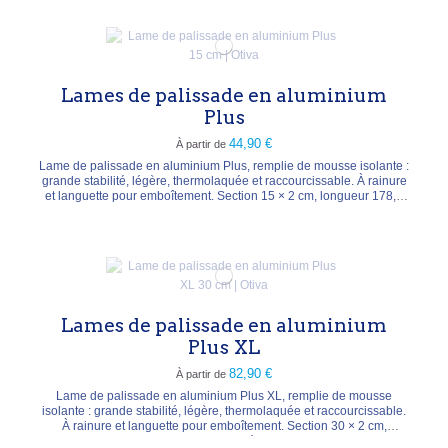
en aluminium, kit comprenant:...
Lames de palissade en aluminium
Plus
44,90 €
À partir de
Lame de palissade en aluminium Plus, remplie de mousse isolante :
grande stabilité, légère, thermolaquée et raccourcissable. À rainure
et languette pour emboîtement. Section 15 × 2 cm, longueur 178,5
ou 238 cm, poids ± 2,93 / 3,89 kg. Durabilité classe 1 : plus de 25
ans. Coloris anthracite, argenté, blanc, chêne, mélèze ou bambou.
Lames de palissade en aluminium
Plus XL
82,90 €
À partir de
Lame de palissade en aluminium Plus XL, remplie de mousse
isolante : grande stabilité, légère, thermolaquée et raccourcissable.
À rainure et languette pour emboîtement. Section 30 × 2 cm,
longueur 178,5 ou 238 cm. Durabilité classe 1 : plus de 25 ans.