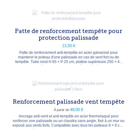
cm, profondeur 40 mm, hauteur 12 mm, poids 0,24 kg. Sécable à la
longueur souhaitée.
Patte de renforcement tempête pour
protection palissade
13,50 €
Patte de renforcement anti-tempête en acier galvanisé pour
maintenir le poteau d'une palissade en cas de vent fort ou de
tempête. Tube rond H 65 × P 25 cm, platine supérieure 250 × 40
mm et platine inférieure 100 × 40 mm pré-percée, épaisseur 3 mm.
Poids 2,3 kg.
Renforcement palissade vent tempête
49,00 €
À partir de
Ancrage anti-vent et anti-tempête en acier thermolaqué pour
renforcer une palissade ou un claustra sans angle, fixé à un mur ou
exposé aux vents forts. Compatible avec tous les poteaux 9 × 9 cm ;
boulons et écrous inclus. Deux hauteurs : 47 cm (vent) ou 117 cm
(tempête, H 117 × L 5 × P 55 cm). Coloris anthracite, argenté ou