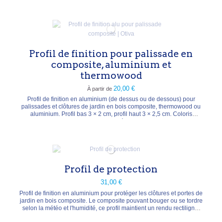
Coloris anthracite, argenté, blanc, chêne, mélèze ou bambou.
Profil de finition pour palissade en
composite, aluminium et
thermowood
20,00 €
À partir de
Profil de finition en aluminium (de dessus ou de dessous) pour
palissades et clôtures de jardin en bois composite, thermowood ou
aluminium. Profil bas 3 × 2 cm, profil haut 3 × 2,5 cm. Coloris
anthracite (± RAL 7015) ou argenté (± RAL 7042). Longueurs
disponibles : haut 174 cm, bas 179 cm, haut 233 cm, bas 238 cm.
Profil de protection
31,00 €
Profil de finition en aluminium pour protéger les clôtures et portes de
jardin en bois composite. Le composite pouvant bouger ou se tordre
selon la météo et l'humidité, ce profil maintient un rendu rectiligne.
Pour panneaux à cadre de 35 à 38 mm d'épaisseur. Largeur 179