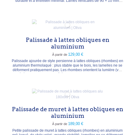
durable et à entretien minimal. Lames verticales de 90 × 10 mm,
traverses de 80 × 18 mm, capuchons PVC assortis. Dimensions 180
× 90 cm, profondeur 2,5 cm, poids ± 5,6 kg. Coloris anthracite ou
argenté.
Palissade à lattes obliques en
aluminium
129,00 €
À partir de
Palissade ajourée de style persienne à lattes obliques (rhombes) en
aluminium thermolaqué : plus stable que le bois, les lamelles ne se
déforment pratiquement pas. Les rhombes orientent la lumière (vue
légère vers le bas d'un côté, vers le haut de l'autre). Kit de 30
lamelles + fixations. Hauteur 180 cm, largeur 60 ou 180 cm,
profondeur 2 cm. Hauteur et...
Palissade de muret à lattes obliques en
aluminium
189,00 €
À partir de
Petite palissade de muret à lattes obliques (rhombes) en aluminium
pré-laqué, de style volet : grande stabilité, lamelles ne se déformant