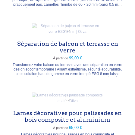
pratiquement pas. Lamelles rhombe de 60 × 20 mm (paroi 0,5 mm,
intérieur garni de mousse), kit de 15 lamelles + fixations.
Dimensions 180 × 90 cm, profondeur 2 cm, poids ± 10 kg. Coloris
anthracite, argenté, blanc,...
Séparation de balcon et terrasse en
verre
99,00 €
À partir de
Transformez votre balcon ou terrasse avec une séparation en verre
design et contemporaine ! Alliant esthétisme, sécurité et durabilité,
cette solution haut de gamme en verre trempé ESG 8 mm laisse
passer la lumière naturelle tout en préservant votre intimité. Grâce
au système CLIPS, l’installation est simple et rapide, sans
accessoires complexes....
Lames décoratives pour palissades en
bois composite et aluminium
65,00 €
À partir de
Lames décoratives pour palissades en bois composite et