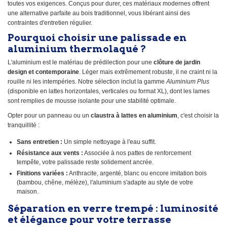
toutes vos exigences. Conçus pour durer, ces matériaux modernes offrent
une alternative parfaite au bois traditionnel, vous libérant ainsi des
contraintes d'entretien régulier.
Pourquoi choisir une palissade en
aluminium thermolaqué ?
L'aluminium est le matériau de prédilection pour une
clôture de jardin
design et contemporaine
. Léger mais extrêmement robuste, il ne craint ni la
rouille ni les intempéries. Notre sélection inclut la gamme
Aluminium Plus
(disponible en lattes horizontales, verticales ou format XL), dont les lames
sont remplies de mousse isolante pour une stabilité optimale.
Opter pour un panneau ou un
claustra à lattes en aluminium
, c'est choisir la
tranquillité :
Sans entretien :
Un simple nettoyage à l'eau suffit.
Résistance aux vents :
Associée à nos pattes de renforcement
tempête, votre palissade reste solidement ancrée.
Finitions variées :
Anthracite, argenté, blanc ou encore imitation bois
(bambou, chêne, mélèze), l'aluminium s'adapte au style de votre
maison.
Séparation en verre trempé : luminosité
et élégance pour votre terrasse