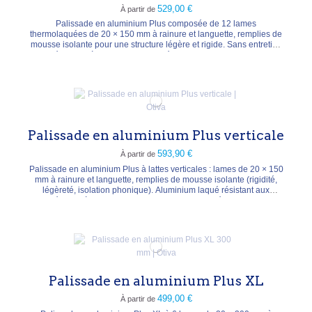
529,00 €
À partir de
Palissade en aluminium Plus composée de 12 lames
thermolaquées de 20 × 150 mm à rainure et languette, remplies de
mousse isolante pour une structure légère et rigide. Sans entretien
et résistante à la corrosion. Profilés de finition haut et bas en
aluminium thermolaqué (départ 20 × 30 mm, fin 25 × 30 mm).
Panneau 178 × 184 cm, épaisseur 2 cm, poids ± 37...
Palissade en aluminium Plus verticale
593,90 €
À partir de
Palissade en aluminium Plus à lattes verticales : lames de 20 × 150
mm à rainure et languette, remplies de mousse isolante (rigidité,
légèreté, isolation phonique). Aluminium laqué résistant aux
intempéries et à la corrosion, sans entretien. Profilés de finition haut
et bas en aluminium thermolaqué, kit adaptateur vertical fourni.
Panneau 176 × 182 cm,...
Palissade en aluminium Plus XL
499,00 €
À partir de