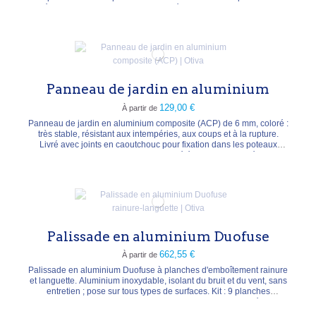
d'intégrer facilement des accessoires (éclairage). Dimensions 200 ×
194 × 15 cm ou 300 × 194 × 15 cm. Coloris de base RAL 7021, RAL
7035 ou RAL 9016 (autres...
Panneau de jardin en aluminium
129,00 €
À partir de
Panneau de jardin en aluminium composite (ACP) de 6 mm, coloré :
très stable, résistant aux intempéries, aux coups et à la rupture.
Livré avec joints en caoutchouc pour fixation dans les poteaux
Clips. Recoupable (lame carbure, de préférence par un spécialiste).
Coloris ardoise, gris ou rouge, largeurs 90 ou 120 cm, hauteurs 90,
180 ou 180/90 cm.
Palissade en aluminium Duofuse
662,55 €
À partir de
Palissade en aluminium Duofuse à planches d'emboîtement rainure
et languette. Aluminium inoxydable, isolant du bruit et du vent, sans
entretien ; pose sur tous types de surfaces. Kit : 9 planches
aluminium de 28 × 200 mm (2 m) + 1 profil de finition supérieur.
Panneau 200 × 180 cm. Coloris RAL 7021 ou RAL 7030. Palissade