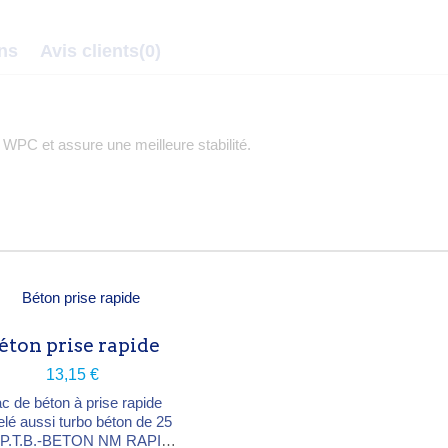
ons
Avis clients
(0)
 WPC et assure une meilleure stabilité.
éton prise rapide
13,15 €
c de béton à prise rapide
lé aussi turbo béton de 25
 P.T.B.-BETON NM RAPID