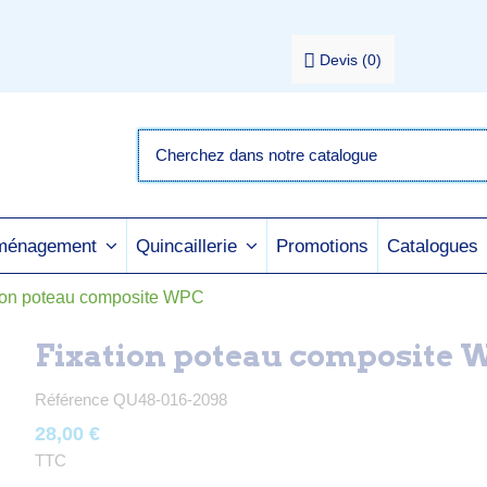
Devis
(
0
)
Promotions
Catalogues
aménagement
Quincaillerie
ion poteau composite WPC
Fixation poteau composite
Référence
QU48-016-2098
28,00 €
TTC