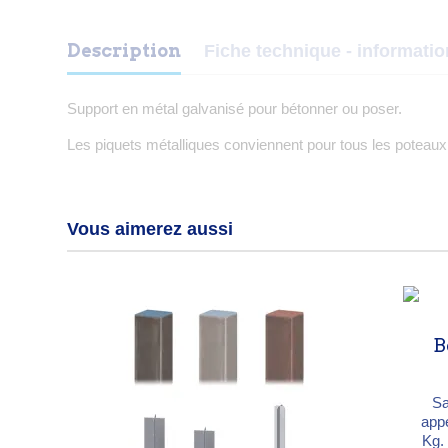
Description
Fiche technique - informati
Support en métal galvanisé pour bétonner ou poser.
Les piquets métalliques conviennent pour tous les poteaux
Vous aimerez aussi
B
Sa
appe
Kg.