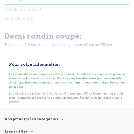
Détails du produit
Avis clients
(0)
Demi rondin coupé:
Toujours en Ø 8 cm et se décline en longueur de 80 cm ou 250 cm.
Pour votre information:
Les informations sont données à titre informatif. Reportez-vous toujours en priorité à
la notice du fournisseur concerné. Nous ne pouvons être tenus pour responsable
de la mauvaise interprétation, du mauvais montage ou toute erreur dans l’exécution
de la pose.
Les visuels sont présentés à titre indicatif et peuvent différer légèrement du produit
final - Certaines spécifications de produits peuvent évoluer au fil du temps et sans
préavis.
Nos principales catégories
Liens utiles