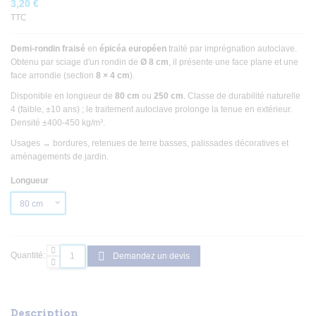
3,20 €
TTC
Demi-rondin fraisé
en
épicéa européen
traité par imprégnation autoclave.
Obtenu par sciage d'un rondin de
Ø 8 cm
, il présente une face plane et une
face arrondie (section
8 × 4 cm
).
Disponible en longueur de
80 cm
ou
250 cm
. Classe de durabilité naturelle
4 (faible, ±10 ans) ; le traitement autoclave prolonge la tenue en extérieur.
Densité ±400-450 kg/m³.
Usages → bordures, retenues de terre basses, palissades décoratives et
aménagements de jardin.
Longueur
Quantité:
Demandez un devis
Description