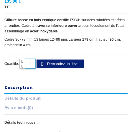
135,00 €
TTC
Clôture basse en bois exotique certifié FSC®
, surfaces rabotées et arêtes
arrondies. Cadre à
traverse inférieure ouverte
pour l'écoulement de l'eau ;
assemblage en
acier inoxydable
.
Cadre 36×78 mm, 13 lames 12×88 mm. Largeur
179 cm
, hauteur
90 cm
,
profondeur 4 cm.
Quantité:
Demandez un devis
Description
Détails du produit
Avis clients
(0)
Détails techniques :