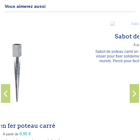
Vous aimerez aussi
Sabot de poteau carré
8,95 €
À partir de
Sabot de poteau carré en acier galvanisé (2 mm) à poser et à
visser pour fixer solidement claustras, pergolas, terrasses ou
murets. Percé pour faciliter la fixation au sol. Dimensions
150×150×150 mm. Largeur intérieure (a) au choix : 71, 91, 121
ou 141 mm.