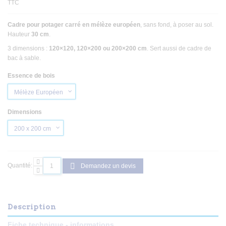
TTC
Cadre pour potager carré en mélèze européen
, sans fond, à poser au sol.
Hauteur
30 cm
.
3 dimensions :
120×120, 120×200 ou 200×200 cm
. Sert aussi de cadre de
bac à sable.
Essence de bois
Dimensions
Quantité:
Demandez un devis
Description
Fiche technique - informations