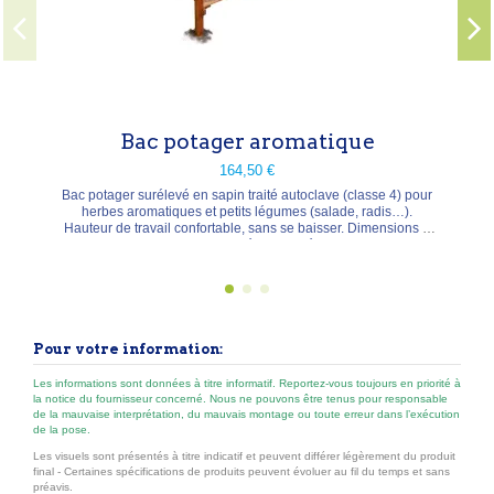
Bac potager aromatique
164,50 €
 surélevé en sapin traité autoclave (classe 4) pour
aromatiques et petits légumes (salade, radis…).
travail confortable, sans se baisser. Dimensions L
0 × H 86,5 cm. Livré en kit. Idéal sur terrasse ou
balcon.
Pour votre information:
Les informations sont données à titre informatif. Reportez-vous toujours en priorité à
la notice du fournisseur concerné. Nous ne pouvons être tenus pour responsable
de la mauvaise interprétation, du mauvais montage ou toute erreur dans l’exécution
de la pose.
Les visuels sont présentés à titre indicatif et peuvent différer légèrement du produit
final - Certaines spécifications de produits peuvent évoluer au fil du temps et sans
préavis.