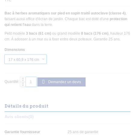
TTC
Bac à herbes aromatiques sur pied en sapin traité autoclave (classe 4)
,
faisant aussi office d'écran de jardin. Chaque bac est doté d'une
protection
qui retient l'eau
dans la terre.
Petit modèle
3 bacs (61 cm)
ou grand modèle
8 bacs (176 cm)
, hauteur 176
cm. À adosser à un mur ou à fixer entre deux poteaux. Garantie 25 ans.
Dimensions
Quantité:
Demandez un devis
Détails du produit
Avis clients
(0)
Garantie fournisseur
25 ans de garantie