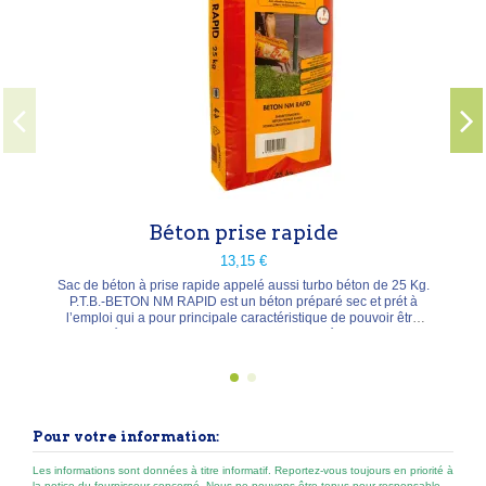
fraisage, f
rapide 
Conditionnem
Béton prise rapide
13,15 €
béton à prise rapide appelé aussi turbo béton de 25 Kg.
.-BETON NM RAPID est un béton préparé sec et prét à
loi qui a pour principale caractéristique de pouvoir être
aillé en le versant dans de l’eau sans mélanger. P.T.B.-
M RAPID est constitué de ciment, de sables quartzeux
sélectionnés, de gravier et d’additifsde haute...
Pour votre information:
Les informations sont données à titre informatif. Reportez-vous toujours en priorité à
la notice du fournisseur concerné. Nous ne pouvons être tenus pour responsable