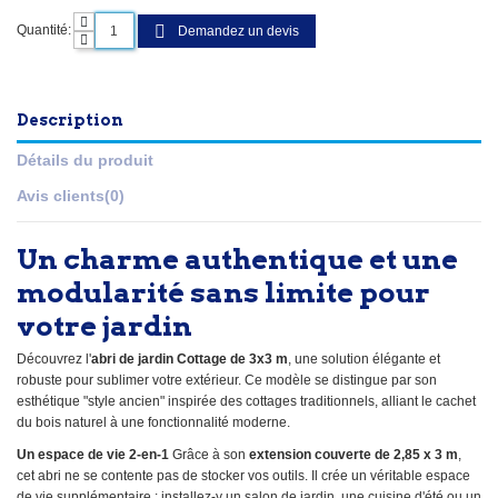
Quantité:
Demandez un devis
Description
Détails du produit
Avis clients
(0)
Un charme authentique et une
modularité sans limite pour
votre jardin
Découvrez l'
abri de jardin Cottage de 3x3 m
, une solution élégante et
robuste pour sublimer votre extérieur. Ce modèle se distingue par son
esthétique "style ancien" inspirée des cottages traditionnels, alliant le cachet
du bois naturel à une fonctionnalité moderne.
Un espace de vie 2-en-1
Grâce à son
extension couverte de 2,85 x 3 m
,
cet abri ne se contente pas de stocker vos outils. Il crée un véritable espace
de vie supplémentaire : installez-y un salon de jardin, une cuisine d'été ou un